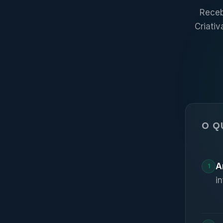
Receb
Criati
O Q
A
1
i