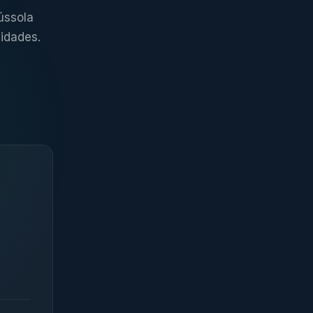
ússola
idades.